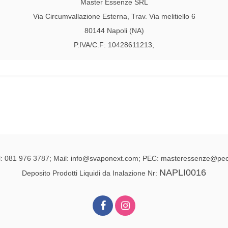
Master Essenze SRL
Via Circumvallazione Esterna, Trav. Via melitiello 6
80144 Napoli (NA)
P.IVA/C.F: 10428611213;
l: 081 976 3787; Mail: info@svaponext.com; PEC: masteressenze@pec.
NAPLI0016
Deposito Prodotti Liquidi da Inalazione Nr: