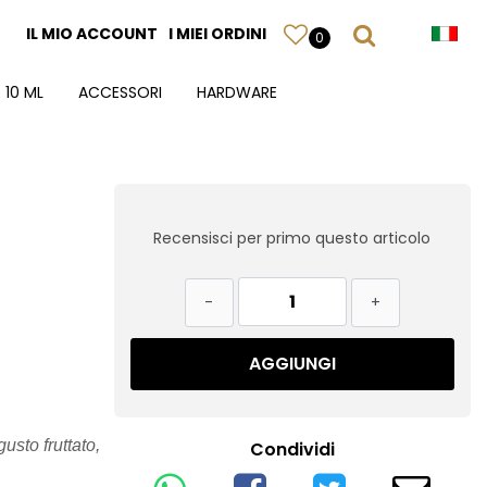
IL MIO ACCOUNT
I MIEI ORDINI
0
 10 ML
ACCESSORI
HARDWARE
Recensisci per primo questo articolo
Quantità
AGGIUNGI
sto fruttato,
Condividi