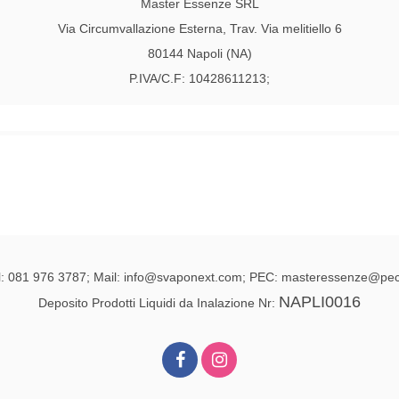
Master Essenze SRL
Via Circumvallazione Esterna, Trav. Via melitiello 6
80144 Napoli (NA)
P.IVA/C.F: 10428611213;
l: 081 976 3787; Mail: info@svaponext.com; PEC: masteressenze@pec.
NAPLI0016
Deposito Prodotti Liquidi da Inalazione Nr: