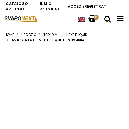
CATALOGO
IL MIO
ACCEDI/REGISTRATI
ARTICOLI
ACCOUNT
0
O
HOME
NEGOZIO
TPD 10 ML
NEXT ELIQUID
SVAPONEXT - NEXT ELIQUID - VIRGINIA