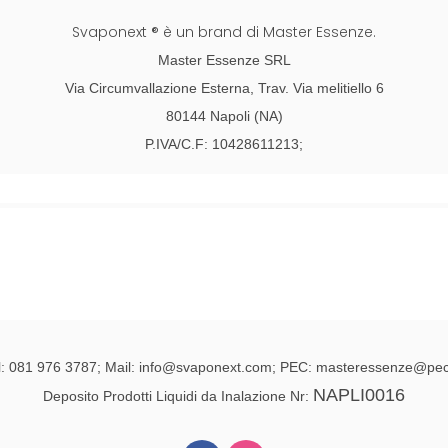
Svaponext ® è un brand di Master Essenze.
Master Essenze SRL
Via Circumvallazione Esterna, Trav. Via melitiello 6
80144 Napoli (NA)
P.IVA/C.F: 10428611213;
l: 081 976 3787; Mail: info@svaponext.com; PEC: masteressenze@pec.
NAPLI0016
Deposito Prodotti Liquidi da Inalazione Nr: