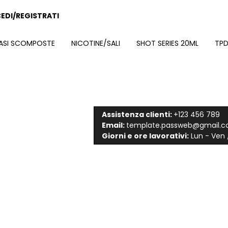
EDI/REGISTRATI
ASI SCOMPOSTE
NICOTINE/SALI
SHOT SERIES 20ML
TPD
Assistenza clienti:
+123 456 789
Email:
template.passweb@gmail.
Giorni e ore lavorativi:
Lun - Ven /