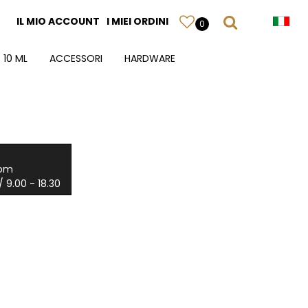
IL MIO ACCOUNT
I MIEI ORDINI
0
 10 ML
ACCESSORI
HARDWARE
com
 9.00 - 18.30