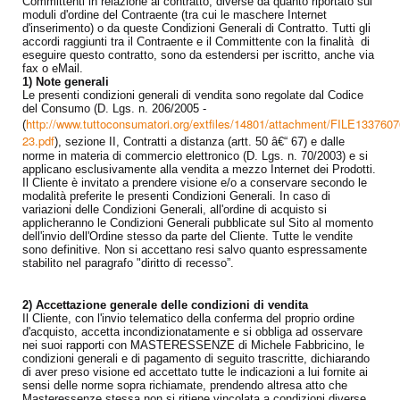
Committenti in relazione al contratto, diverse da quanto riportato sui
moduli d'ordine del Contraente (tra cui le maschere Internet
d'inserimento) o da queste Condizioni Generali di Contratto. Tutti gli
accordi raggiunti tra il Contraente e il Committente con la finalità di
eseguire questo contratto, sono da estendersi per iscritto, anche via
fax o eMail.
1) Note generali
Le presenti condizioni generali di vendita sono regolate dal Codice
del Consumo (D. Lgs. n. 206/2005 -
http://www.tuttoconsumatori.org/extfiles/14801/attachment/FILE133760
(
23.pdf
), sezione II, Contratti a distanza (artt. 50 â€“ 67) e dalle
norme in materia di commercio elettronico (D. Lgs. n. 70/2003) e si
applicano esclusivamente alla vendita a mezzo Internet dei Prodotti.
Il Cliente è invitato a prendere visione e/o a conservare secondo le
modalità preferite le presenti Condizioni Generali. In caso di
variazioni delle Condizioni Generali, all'ordine di acquisto si
applicheranno le Condizioni Generali pubblicate sul Sito al momento
dell'invio dell'Ordine stesso da parte del Cliente. Tutte le vendite
sono definitive. Non si accettano resi salvo quanto espressamente
stabilito nel paragrafo "diritto di recesso”.
2) Accettazione generale delle condizioni di vendita
Il Cliente, con l'invio telematico della conferma del proprio ordine
d'acquisto, accetta incondizionatamente e si obbliga ad osservare
nei suoi rapporti con MASTERESSENZE di Michele Fabbricino, le
condizioni generali e di pagamento di seguito trascritte, dichiarando
di aver preso visione ed accettato tutte le indicazioni a lui fornite ai
sensi delle norme sopra richiamate, prendendo altresa atto che
Masteressenze stessa non si ritiene vincolata a condizioni diverse