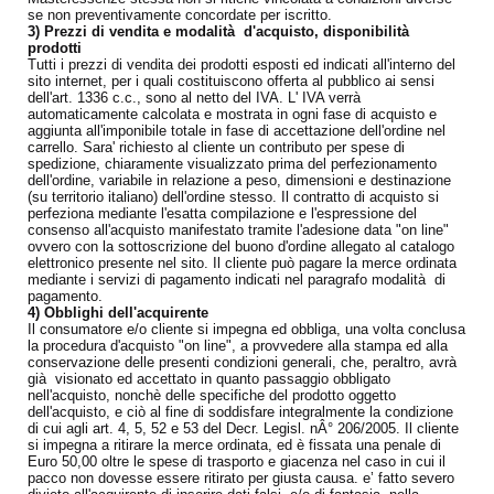
se non preventivamente concordate per iscritto.
3) Prezzi di vendita e modalità d'acquisto, disponibilità
prodotti
Tutti i prezzi di vendita dei prodotti esposti ed indicati all'interno del
sito internet, per i quali costituiscono offerta al pubblico ai sensi
dell'art. 1336 c.c., sono al netto del IVA. L' IVA verrà
automaticamente calcolata e mostrata in ogni fase di acquisto e
aggiunta all'imponibile totale in fase di accettazione dell'ordine nel
carrello. Sara' richiesto al cliente un contributo per spese di
spedizione, chiaramente visualizzato prima del perfezionamento
dell'ordine, variabile in relazione a peso, dimensioni e destinazione
(su territorio italiano) dell'ordine stesso. Il contratto di acquisto si
perfeziona mediante l'esatta compilazione e l'espressione del
consenso all'acquisto manifestato tramite l'adesione data "on line"
ovvero con la sottoscrizione del buono d'ordine allegato al catalogo
elettronico presente nel sito. Il cliente può pagare la merce ordinata
mediante i servizi di pagamento indicati nel paragrafo modalità di
pagamento.
4) Obblighi dell'acquirente
Il consumatore e/o cliente si impegna ed obbliga, una volta conclusa
la procedura d'acquisto "on line", a provvedere alla stampa ed alla
conservazione delle presenti condizioni generali, che, peraltro, avrà
già visionato ed accettato in quanto passaggio obbligato
nell'acquisto, nonchè delle specifiche del prodotto oggetto
dell'acquisto, e ciò al fine di soddisfare integralmente la condizione
di cui agli art. 4, 5, 52 e 53 del Decr. Legisl. nÂ° 206/2005. Il cliente
si impegna a ritirare la merce ordinata, ed è fissata una penale di
Euro 50,00 oltre le spese di trasporto e giacenza nel caso in cui il
pacco non dovesse essere ritirato per giusta causa. e’ fatto severo