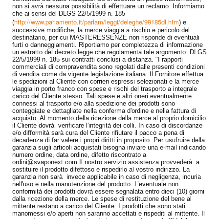
non si avrà nessuna possibilità di effettuare un reclamo. Informiamo
che ai sensi del DLGS 22/5/1999 n. 185
http://www.parlamento.it/parlam/leggi/deleghe/99185dl.htm
(
) e
successive modifiche, la merce viaggia a rischio e pericolo del
destinatario, per cui MASTERESSENZE non risponde di eventuali
furti o danneggiamenti. Riportiamo per completezza di informazione
un estratto del decreto legge che regolamenta tale argomento: DLGS
22/5/1999 n. 185 sui contratti conclusi a distanza. "I rapporti
commerciali di compravendita sono regolati dalle presenti condizioni
di vendita come da vigente legislazione italiana. Il Fornitore effettua
le spedizioni al Cliente con corrieri espressi selezionati e la merce
viaggia in porto franco con spese e rischi del trasporto a integrale
carico del Cliente stesso. Tali spese e altri oneri eventualmente
connessi al trasporto e/o alla spedizione dei prodotti sono
conteggiate e dettagliate nella conferma d'ordine e nella fattura di
acquisto. Al momento della ricezione della merce al proprio domicilio
il Cliente dovrà verificare l'integrità dei colli. In caso di discordanze
e/o difformità sarà cura del Cliente rifiutare il pacco a pena di
decadenza di far valere i propri diritti in proposito. Per usufruire della
garanzia sugli articoli acquistati bisogna inviare una e-mail indicando
numero ordine, data ordine, difetto riscontrato a
ordini@svaponext.com Il nostro servizio assistenza provvederà a
sostituire il prodotto difettoso e rispedirlo al vostro indirizzo. La
garanzia non sarà invece applicabile in caso di negligenza, incuria
nell'uso e nella manutenzione del prodotto. L’eventuale non
conformità dei prodotti dovrà essere segnalata entro dieci (10) giorni
dalla ricezione della merce. Le spese di restituzione del bene al
mittente restano a carico del Cliente. I prodotti che sono stati
manomessi e/o aperti non saranno accettati e rispediti al mittente. Il