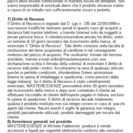
pacco deve essere confezionato in maniera sicura ed affidabile, non
siamo responsabili di eventuali danni che il prodotto dovesse subire
a causa di un imballo non sufficientemente sicuro e protetto.
7) Diritto di Recesso
Il Diritto di Recesso è regolato dal D. Lgs n. 185 del 22/05/1999 e
successive modifiche rientrano quindi in questo caso gli acquisti a
distanza fatti tramite telefono, o tramite Internet solo da soggetti a
privati persona fisica. Il cliente/consumatore privato ha diritto, entro
un termine di 10 giorni lavorativi dal ricevimento della merce, di
esercitare il "Diritto di Recesso". Tale diritto consiste nella facoltà di
restituzione del bene acquistato al venditore e nel conseguente
rimborso del prezzo di acquisto. Per usufruirne: Inviare nel termine
anzidetto, tramite e-mail ordini@masteressenze.com una
dichiarazione scritta e firmata della volonta' di esercitare il diritto di
recesso indicando i motivi. Accetteremo la resa di qualsiasi articolo,
purchè in perfette condizioni, rifondendone l'intero ammontare
(tranne le spese di imballaggio e spedizione, come previsto dalla
legge italiana). Se il diritto di Recesso è stato correttamente
esercitato, MASTERESSENZE provvederà entro 30 giorni lavorativi
dal ricevimento della merce e dopo aver contattato il cliente ad
effettuare l'accredito al cliente dell'importo pagato in fattura, escluso
le spese di spedizione. Il diritto di recesso decade totalmente
qualora il prodotto restituito non sia integro ovvero in caso di: pacchi
aperti dal cliente; flaconi aventi il sigillo di garanzia non integro;
prodotti parzialmente utilizzati; prodotti danneggiati per incuria dal
cliente.
8) Avvertenze generali sul prodotto
MASTERESSENZE di Michele Fabbricino produce e vende
accessori e liquidi per sigarette elettroniche conformi alle normative