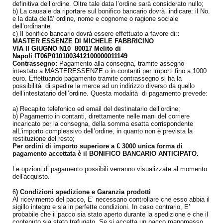
definitiva dell’ordine. Oltre tale data l’ordine sarà considerato nullo;
b) La causale da riportare sul bonifico bancario dovrà indicare: il No.
e la data dellâ’ ordine, nome e cognome o ragione sociale
dell’ordinante.
c) Il bonifico bancario dovrà essere effettuato a favore di:
:
MASTER ESSENZE DI MICHELE FABBRICINO
VIA II GIUGNO N10 80017 Melito di
Napoli IT06P0101003412100000011149
Contrassegno:
Pagamento alla consegna, tramite assegno
intestato a MASTERESSENZE o in contanti per importi fino a 1000
euro. Effettuando pagamento tramite contrassegno si ha la
possibilità di spedire la merce ad un indirizzo diverso da quello
dell’intestatario dell’ordine. Questa modalità di pagamento prevede:
a) Recapito telefonico ed email del destinatario dell’ordine;
b) Pagamento in contanti, direttamente nelle mani del corriere
incaricato per la consegna, della somma esatta corrispondente
alL’importo complessivo dell’ordine, in quanto non è prevista la
restituzione del resto;
Per ordini di importo superiore a € 3000 unica forma di
pagamento accettata è il BONIFICO BANCARIO ANTICIPATO.
Le opzioni di pagamento possibili verranno visualizzate al momento
dell'acquisto.
6
) Condizioni spedizione e Garanzia prodotti
Al ricevimento del pacco, E’ necessario controllare che esso abbia il
sigillo integro e sia in perfette condizioni. In caso contrario, E’
probabile che il pacco sia stato aperto durante la spedizione e che il
contenuto sia stato trafugato. Se si accetta un pacco manomesso,