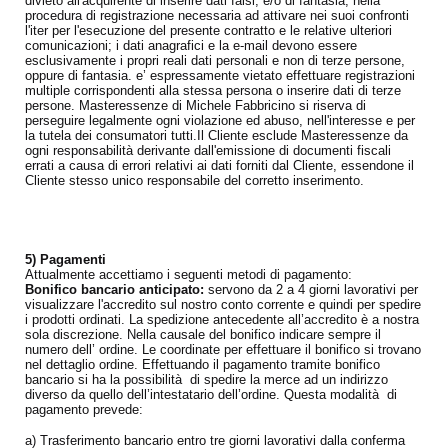
divieto all'acquirente di inserire dati falsi, e/o di fantasia, nella
procedura di registrazione necessaria ad attivare nei suoi confronti
l'iter per l'esecuzione del presente contratto e le relative ulteriori
comunicazioni; i dati anagrafici e la e-mail devono essere
esclusivamente i propri reali dati personali e non di terze persone,
oppure di fantasia. e’ espressamente vietato effettuare registrazioni
multiple corrispondenti alla stessa persona o inserire dati di terze
persone. Masteressenze di Michele Fabbricino si riserva di
perseguire legalmente ogni violazione ed abuso, nell'interesse e per
la tutela dei consumatori tutti.Il Cliente esclude Masteressenze da
ogni responsabilità derivante dall'emissione di documenti fiscali
errati a causa di errori relativi ai dati forniti dal Cliente, essendone il
Cliente stesso unico responsabile del corretto inserimento.
5) Pagamenti
Attualmente accettiamo i seguenti metodi di pagamento:
Bonifico bancario anticipato:
servono da 2 a 4 giorni lavorativi per
visualizzare l'accredito sul nostro conto corrente e quindi per spedire
i prodotti ordinati. La spedizione antecedente all’accredito è a nostra
sola discrezione. Nella causale del bonifico indicare sempre il
numero dell’ ordine. Le coordinate per effettuare il bonifico si trovano
nel dettaglio ordine. Effettuando il pagamento tramite bonifico
bancario si ha la possibilità di spedire la merce ad un indirizzo
diverso da quello dell’intestatario dell’ordine. Questa modalità di
pagamento prevede:
a) Trasferimento bancario entro tre giorni lavorativi dalla conferma