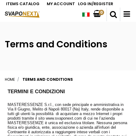
ITEMS CATALOG
MY ACCOUNT
LOG IN/REGISTER
0
O
Terms and Conditions
HOME
TERMS AND CONDITIONS
TERMINI E CONDIZIONI
MASTERESSENZE S.r.l., con sede principale e amministrativa in
Via ll Giugno, Melito di Napoli 80017 (Na) Italy, rende disponibile a
tutti gli utenti la possibilità di acquistare a mezzo Internet i propri
prodotti tramite il sito www.svaponext.com di cui ne l’azienda
MASTERESSEMZE è unica ed esclusiva titolare. Nessuna persona
fisica e/o giuridica, ente, associazione o azienda all'infuori del
Contraente è autorizzata a raggiungere intese verbali con i