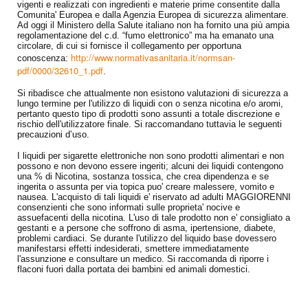
vigenti e realizzati con ingredienti e materie prime consentite dalla
Comunita' Europea e dalla Agenzia Europea di sicurezza alimentare.
Ad oggi il Ministero della Salute italiano non ha fornito una più ampia
regolamentazione del c.d. “fumo elettronico” ma ha emanato una
circolare, di cui si fornisce il collegamento per opportuna
http://www.normativasanitaria.it/normsan-
conoscenza:
pdf/0000/32610_1.pdf
.
Si ribadisce che attualmente non esistono valutazioni di sicurezza a
lungo termine per l'utilizzo di liquidi con o senza nicotina e/o aromi,
pertanto questo tipo di prodotti sono assunti a totale discrezione e
rischio dell'utilizzatore finale. Si raccomandano tuttavia le seguenti
precauzioni d’uso.
I liquidi per sigarette elettroniche non sono prodotti alimentari e non
possono e non devono essere ingeriti; alcuni dei liquidi contengono
una % di Nicotina, sostanza tossica, che crea dipendenza e se
ingerita o assunta per via topica puo' creare malessere, vomito e
nausea. L'acquisto di tali liquidi e' riservato ad adulti MAGGIORENNI
consenzienti che sono informati sulle proprieta' nocive e
assuefacenti della nicotina. L'uso di tale prodotto non e' consigliato a
gestanti e a persone che soffrono di asma, ipertensione, diabete,
problemi cardiaci. Se durante l'utilizzo del liquido base dovessero
manifestarsi effetti indesiderati, smettere immediatamente
l'assunzione e consultare un medico. Si raccomanda di riporre i
flaconi fuori dalla portata dei bambini ed animali domestici.