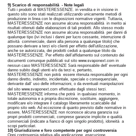
9) Scarico di responsabilità - Note legali
Tutti i prodotti di MASTERESSENZE. in vendita e in visione in
questo sito sono stati realizzati utilizzando unicamente metodi di
produzione in linea con le disposizioni normative vigenti. Tuttavia,
MASTERESSENZE non assume alcuna responsabilità in merito ai
risultati ottenuti dalle elaborazioni di tali prodotti. Allo stesso modo
MASTERESSENZE non assume alcuna responsabilità per danni di
qualunque tipo (ivi inclusi i danni per lucro cessante, interruzione di
attività commerciale, danni alla persona a qualunque titolo) che
possano derivare a terzi e/o clienti per effetto dell'utilizzazione,
anche se autorizzata, dei prodotti ceduti a qualunque titolo da
MASTERESSENZE. Per effetto dell’affidamento sul contenuto dei
www.svaponext.com
documenti comunque pubblicati sul sito
in
nessun caso MASTERESSENZE Sarà responsabile dell’ eventuale
danno subito dagli utenti e/o da terzi e, pertanto,
MASTERESSENZE non potrà essere ritenuta responsabile per ogni
danno diretto, indiretto, incidentale, speciale o consequenziale,
derivante dall’ uso delle informazioni, o da eventuali manipolazioni
www.svaponext.com
del sito
effettuate dagli stessi terzi.
MASTERESSENZE informa che potrà in qualsiasi momento, in
totale autonomia e a propria discrezione, sostituire, aggiungere,
modificare e/o integrare il catalogo liberamente scaricabile dal
proprio sito web. Ad eccezione di quanto previsto dalle normative in
essere, MASTERESSENZE non riconosce alcuna garanzia sui
propri prodotti commerciati, comprese garanzie implicite e qualità
commerciali (indicate a fianco di ogni singolo prodotto), idoneità a
scopi particolari.
10) Giurisdizione e foro competente per ogni controversia
Ogni controversia relativa alla applicazione, esecuzione,